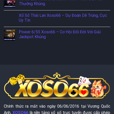
Thưởng Khủng
Xổ Số Thái Lan Xoso66 – Dự Đoán Dễ Trúng, Cực
Uy Tín
Power 6/55 Xoso66 – Cơ Hội Đổi Đời Với Giải
Jackpot Khủng
Chính thức ra mắt vào ngày 06/06/2016 tại Vương Quốc
Anh,
XOSO66
là nền tảng xổ số trực tuyến được cấp phép