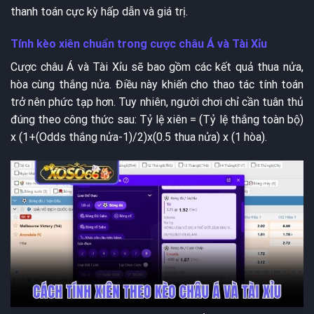
thanh toán cực kỳ hấp dẫn và giá trị.
Tính kèo xiên chuẩn trong cược châu Á và Tài Xỉu
Cược châu Á và Tài Xỉu sẽ bao gồm các kết quả thua nửa,
hòa cùng thắng nửa. Điều này khiến cho thao tác tính toán
trở nên phức tạp hơn. Tuy nhiên, người chơi chỉ cần tuân thủ
đúng theo công thức sau: Tỷ lệ xiên = (Tỷ lệ thắng toàn bộ)
x (1+(Odds thắng nửa-1)/2)x(0.5 thua nửa) x (1 hòa).