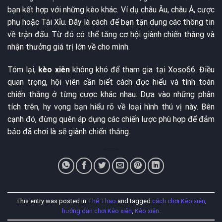
bạn kết hợp với những kèo khác. Ví dụ châu Âu, châu Á, cược
phụ hoặc Tài Xỉu. Đây là cách để bạn tận dụng các thông tin
về trận đấu. Từ đó có thể tăng cơ hội giành chiến thắng và
nhận thưởng giá trị lớn về cho mình.
Tóm lại,
kèo xiên
không khó để tham gia tại Xoso66. Điều
quan trọng, hội viên cần biết cách đọc hiểu và tính toán
chiến thắng ở từng cược khác nhau. Dựa vào những phân
tích trên, hy vọng bạn hiểu rõ về loại hình thú vị này. Bên
cạnh đó, đừng quên áp dụng các chiến lược phù hợp để đảm
bảo đã chơi là sẽ giành chiến thắng.
This entry was posted in
Thể Thao
and tagged
cách chơi Kèo xiên
,
hướng dẫn chơi Kèo xiên
,
Kèo xiên
.