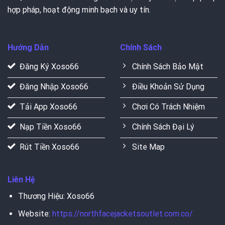
hợp pháp, hoạt động minh bạch và uy tín.
Hướng Dẫn
Chính Sách
Đăng Ký Xoso66
Chính Sách Bảo Mật
Đăng Nhập Xoso66
Điều Khoản Sử Dụng
Tải App Xoso66
Chơi Có Trách Nhiệm
Nạp Tiền Xoso66
Chính Sách Đại Lý
Rút Tiền Xoso66
Site Map
Liên Hệ
Thương Hiệu: Xoso66
Website:
https://northfacejacketsoutlet.com.co/