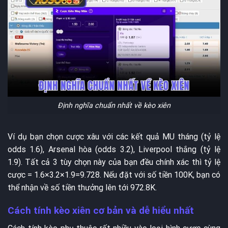
Định nghĩa chuẩn nhất về kèo xiên
Ví dụ bạn chọn cược xâu với các kết quả MU tháng (tỷ lệ
odds 1.6), Arsenal hòa (odds 3.2), Liverpool thắng (tỷ lệ
1.9). Tất cả 3 tùy chọn này của bạn đều chính xác thì tỷ lệ
cược = 1.6×3.2×1.9=9.728. Nếu đặt với số tiền 100K, bạn có
thể nhận về số tiền thưởng lên tới 972.8K.
Cách tính kèo xiên cơ bản và dễ hiểu nhất