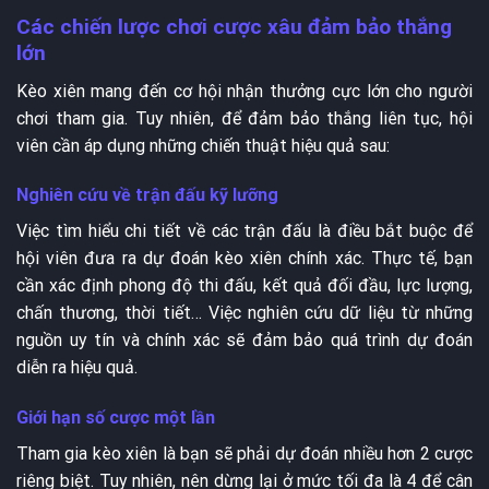
Các chiến lược chơi cược xâu đảm bảo thắng
lớn
Kèo xiên mang đến cơ hội nhận thưởng cực lớn cho người
chơi tham gia. Tuy nhiên, để đảm bảo thắng liên tục, hội
viên cần áp dụng những chiến thuật hiệu quả sau:
Nghiên cứu về trận đấu kỹ lưỡng
Việc tìm hiểu chi tiết về các trận đấu là điều bắt buộc để
hội viên đưa ra dự đoán kèo xiên chính xác. Thực tế, bạn
cần xác định phong độ thi đấu, kết quả đối đầu, lực lượng,
chấn thương, thời tiết… Việc nghiên cứu dữ liệu từ những
nguồn uy tín và chính xác sẽ đảm bảo quá trình dự đoán
diễn ra hiệu quả.
Giới hạn số cược một lần
Tham gia kèo xiên là bạn sẽ phải dự đoán nhiều hơn 2 cược
riêng biệt. Tuy nhiên, nên dừng lại ở mức tối đa là 4 để cân