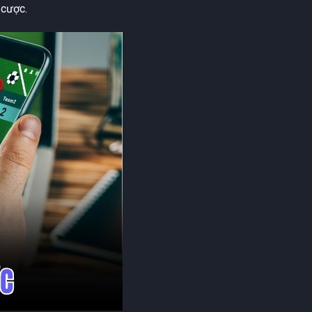
 cược.