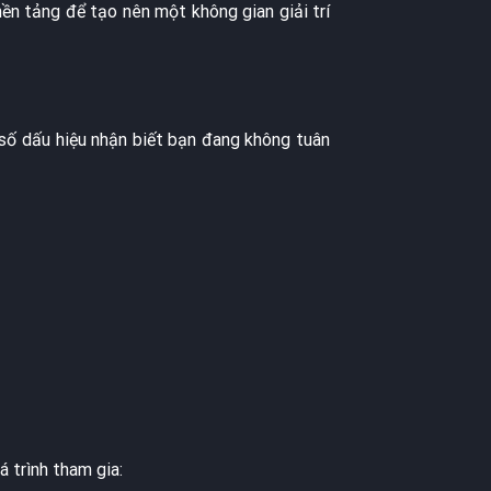
ền tảng để tạo nên một không gian giải trí
 số dấu hiệu nhận biết bạn đang không tuân
 trình tham gia: