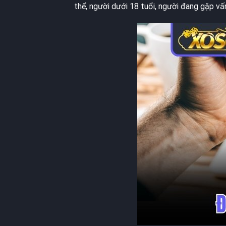
thể, người dưới 18 tuổi, người đang gặp vấ