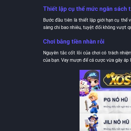
Thiết lập cụ thể mức ngân sách 
Bước đầu tiên là thiết lập giới hạn cụ thể 
sàng chi bao nhiêu, tuyệt đối không vượt q
Chơi bằng tiền nhàn rỗi
Nguyên tắc cốt lõi của chơi có trách nhiệm
của bạn. Vay mượn để cá cược vừa gây áp lự