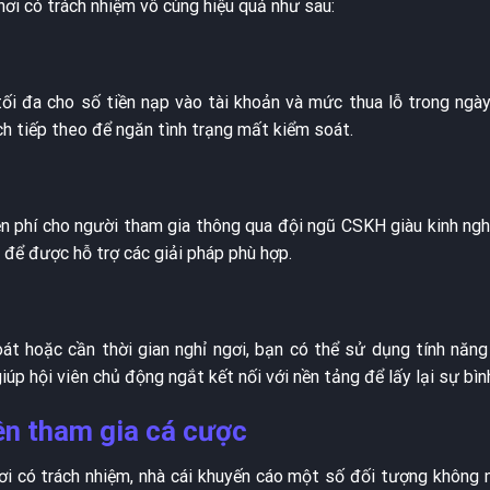
hơi có trách nhiệm vô cùng hiệu quả như sau:
tối đa cho số tiền nạp vào tài khoản và mức thua lỗ trong ngày
ch tiếp theo để ngăn tình trạng mất kiểm soát.
ễn phí cho người tham gia thông qua đội ngũ CSKH giàu kinh ng
ệ để được hỗ trợ các giải pháp phù hợp.
t hoặc cần thời gian nghỉ ngơi, bạn có thể sử dụng tính năn
úp hội viên chủ động ngắt kết nối với nền tảng để lấy lại sự bình 
ên tham gia cá cược
i có trách nhiệm, nhà cái khuyến cáo một số đối tượng không n