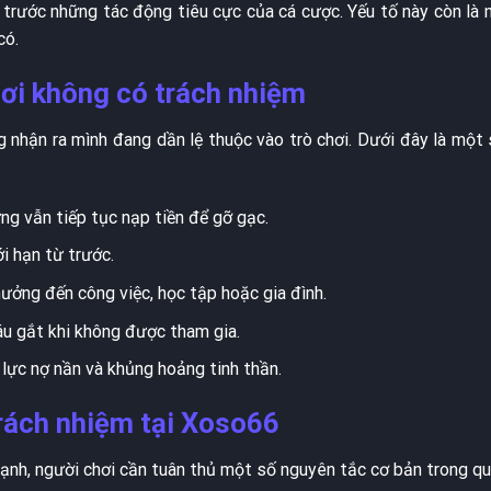
trước những tác động tiêu cực của cá cược. Yếu tố này còn là n
có.
hơi không có trách nhiệm
ng nhận ra mình đang dần lệ thuộc vào trò chơi. Dưới đây là một
ng vẫn tiếp tục nạp tiền để gỡ gạc.
i hạn từ trước.
hưởng đến công việc, học tập hoặc gia đình.
áu gắt khi không được tham gia.
lực nợ nần và khủng hoảng tinh thần.
rách nhiệm tại Xoso66
mạnh, người chơi cần tuân thủ một số nguyên tắc cơ bản trong quá