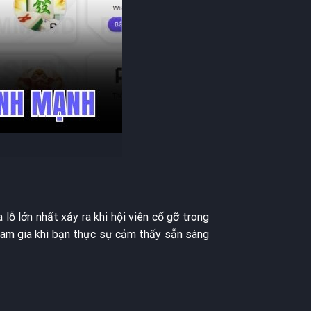
lỗ lớn nhất xảy ra khi hội viên cố gỡ trong
tham gia khi bạn thực sự cảm thấy sẵn sàng