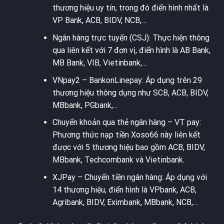
thương hiệu uy tín, trong đó điển hình nhất là
VP Bank, ACB, BIDV, NCB,…
Ngân hàng trực tuyến (CSJ): Thực hiện thông
qua liên kết với 7 đơn vị, điển hình là AB Bank,
MB Bank, VIB, Vietinbank,…
VNpay2 – BankonLinepay: Áp dụng trên 29
thương hiệu thông dụng như SCB, ACB, BIDV,
MBbank, PGbank,…
Chuyển khoản qua thẻ ngân hàng – VT pay:
Phương thức nạp tiền Xoso66 này liên kết
được với 5 thương hiệu bao gồm ACB, BIDV,
MBbank, Techcombank và Vietinbank.
XJPay – Chuyển tiền ngân hàng: Áp dụng với
14 thương hiệu, điển hình là VPbank, ACB,
Agribank, BIDV, Eximbank, MBbank, NCB,…