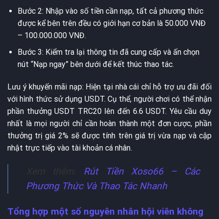
Bước 2: Nhập vào số tiền cần nạp, tất cả phương thức
được kể bên trên đều có giới hạn cơ bản là 50.000 VNĐ
– 100.000.000 VNĐ.
Bước 3: Kiểm tra lại thông tin đã cung cấp và ấn chọn
nút “Nạp ngay” bên dưới để kết thúc thao tác.
Lưu ý khuyến mãi nạp: Hiện tại nhà cái chỉ hỗ trợ ưu đãi đối
với hình thức sử dụng USDT. Cụ thể, người chơi có thể nhận
phần thưởng USDT TRC20 lên đến 6.6 USDT. Yêu cầu duy
nhất là mọi người chỉ cần hoàn thành một đơn cược, phần
thưởng trị giá 2% sẽ được tính trên giá trị vừa nạp và cập
nhật trực tiếp vào tài khoản cá nhân.
Xem thêm:
Rút Tiền Xoso66 – Các
Phương Thức Và Thao Tác Nhanh
Tổng hợp một số nguyên nhân hội viên không