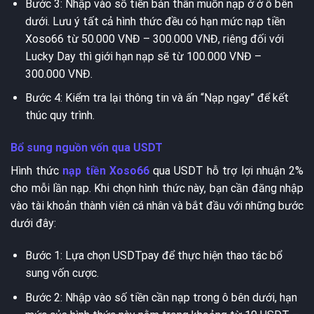
Bước 3: Nhập vào số tiền bản thân muốn nạp ở ở ô bên
dưới. Lưu ý tất cả hình thức đều có hạn mức nạp tiền
Xoso66 từ 50.000 VNĐ – 300.000 VNĐ, riêng đối với
Lucky Day thì giới hạn nạp sẽ từ 100.000 VNĐ –
300.000 VNĐ.
Bước 4: Kiểm tra lại thông tin và ấn “Nạp ngay” để kết
thúc quy trình.
Bổ sung nguồn vốn qua USDT
Hình thức
nạp tiền Xoso66
qua USDT hỗ trợ lợi nhuận 2%
cho mỗi lần nạp. Khi chọn hình thức này, bạn cần đăng nhập
vào tài khoản thành viên cá nhân và bắt đầu với những bước
dưới đây:
Bước 1: Lựa chọn USDTpay để thực hiện thao tác bổ
sung vốn cược.
Bước 2: Nhập vào số tiền cần nạp trong ô bên dưới, hạn