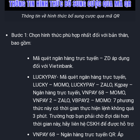
Thông tin về hình thức bổ sung cược qua mã QR
Bước 1: Chọn hình thức phù hợp nhất đối với bản thân,
bao gồm:
Mã quét ngân hàng trực tuyến – ZD áp dụng
đối với Vietinbank.
LUCKYPAY- Mã quét ngân hàng trực tuyến,
LUCKY – MOMO, LUCKYPAY – ZALO, Kgpay –
Ngân hàng trực tuyến, VNPAY 68 – MOMO,
VNPAY 2 – ZALO, VBPAY2 – MOMO: 7 phương
thức này có thời gian thực hiện lệnh không quá
3 phút. Trường hợp bạn phải chờ đợi dài hơn
thời gian này, hãy liên hệ CSKH để được hỗ trợ.
VNPAY 68 – Ngân hàng trực tuyến QR: Áp