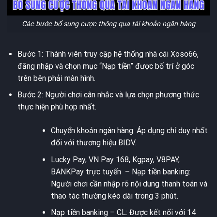
Các bước bổ sung cược thông qua tài khoản ngân hàng
Bước 1: Thành viên truy cập hệ thống nhà cái Xoso66,
đăng nhập và chọn mục “Nạp tiền” được bố trí ở góc
trên bên phải màn hình.
Bước 2: Người chơi cân nhắc và lựa chọn phương thức
thực hiện phù hợp nhất.
Chuyển khoản ngân hàng: Áp dụng chỉ duy nhất
đối với thương hiệu BIDV.
Lucky Pay, VN Pay 168, Kgpay, V8PAY,
BANKPay trực tuyến – Nạp tiền banking:
Người chơi cần nhập rõ nội dung thanh toán và
thao tác thường kéo dài trong 3 phút.
Nạp tiền banking – CL: Được kết nối với 14