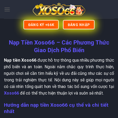
Skip
to
content
ĐĂNG KÝ +66K
ĐĂNG NHẬP
Nạp Tiền Xoso66 – Các Phương Thức
Giao Dịch Phổ Biến
Nạp tiền Xoso66
được hỗ trợ thông qua nhiều phương thức
phổ biến và an toàn. Ngoài nắm chắc quy trình thực hiện,
người chơi sẽ cần tìm hiểu kỹ về ưu đãi cũng như các sự cố
trong trải nghiệm thực tế. Nội dung này sẽ giúp mọi người
có cái nhìn tổng quát hơn về thao tác bổ sung vốn cược tại
Xoso66
để có thể thực hiện thuận lợi và suôn sẻ nhất.
Hướng dẫn nạp tiền Xoso66 cụ thể và chi tiết
nhất