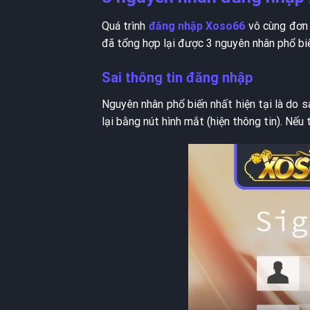
Quá trình
đăng nhập Xoso66
vô cùng đơn g
đã tổng hợp lại được 3 nguyên nhân phổ bi
Sai thông tin đăng nhập
Nguyên nhân phổ biến nhất hiện tại là do s
lại bằng nút hình mắt (hiện thông tin). Nế