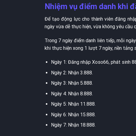
Nhiệm vụ điểm danh khi đ
Để tạo động lực cho thành viên đăng nhập
ngày vừa dễ thực hiện, vừa không yêu cầu 
Trong 7 ngày điểm danh liên tiếp, mỗi ngà
khi thực hiện xong 1 lượt 7 ngày, nền tảng 
Ngày 1: Đăng nhập Xoso66, phát sinh 8
Ngày 2: Nhận 3.888.
Ngày 3: Nhận 5.888.
Ngày 4: Nhận 8.888.
Ngày 5: Nhận 11.888.
Ngày 6: Nhận 15.888.
Ngày 7: Nhận 18.888.