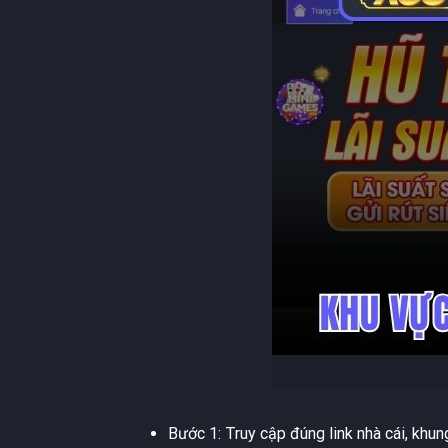
Bước 1: Truy cập đúng link nhà cái, khu