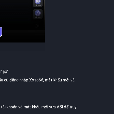
nhập”.
khẩu cũ đăng nhập Xoso66, mật khẩu mới và
n tài khoản và mật khẩu mới vừa đổi để truy