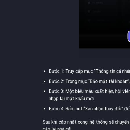
Bước 1: Truy cập mục “Thông tin cá nhân
Bước 2: Trong mục “Bảo mật tài khoản”,
Bước 3: Một biểu mẫu xuất hiện, hội vi
nhập lại mật khẩu mới.
Bước 4: Bấm nút “Xác nhận thay đổi” để 
Sau khi cập nhật xong, hệ thống sẽ chuyển 
cập lại nhà cái.