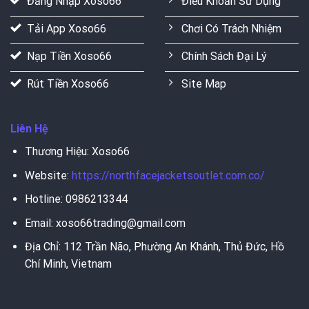
Đăng Nhập Xoso66
Điều Khoản Sử Dụng
Tải App Xoso66
Chơi Có Trách Nhiệm
Nạp Tiền Xoso66
Chính Sách Đại Lý
Rút Tiền Xoso66
Site Map
Liên Hệ
Thương Hiệu: Xoso66
Website:
https://northfacejacketsoutlet.com.co/
Hotline:
0986213344
Email: xoso66trading@gmail.com
Địa Chỉ:
112 Trần Não, Phường An Khánh, Thủ Đức, Hồ
Chí Minh, Vietnam