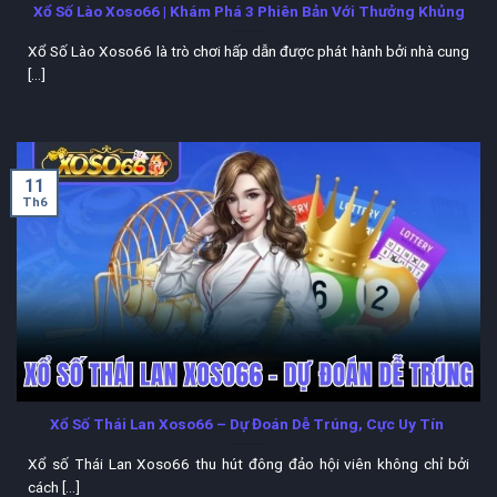
Xổ Số Lào Xoso66 | Khám Phá 3 Phiên Bản Với Thưởng Khủng
Xổ Số Lào Xoso66 là trò chơi hấp dẫn được phát hành bởi nhà cung
[...]
11
Th6
Xổ Số Thái Lan Xoso66 – Dự Đoán Dễ Trúng, Cực Uy Tín
Xổ số Thái Lan Xoso66 thu hút đông đảo hội viên không chỉ bởi
cách [...]