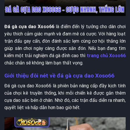
Đá gà cựa dao Xoso66
là điểm đến lý tưởng cho dân chơi
yêu thích cảm giác mạnh và đam mê cá cược. Với hàng loạt
trận đấu gay cấn, đòn đánh sắc lẹm cùng cơ hội thắng lớn
giúp sân chơi ngày càng được săn đón. Nếu bạn đang tìm
kiếm một trải nghiệm đá gà đỉnh cao thì
trang chủ Xoso66
chắc chắn sẽ không làm bạn thất vọng.
Giới thiệu đôi nét về đá gà cựa dao Xoso66
Đá gà cựa dao Xoso66 là phiên bản nâng cấp đầy kịch tính
của chọi kê truyền thống, khi mỗi chiến kê được gắn thêm
cựa dao sắc bén ở chân. Nhờ đó, các trận đấu diễn ra nhanh,
quyết liệt và hấp dẫn hơn bao giờ hết.