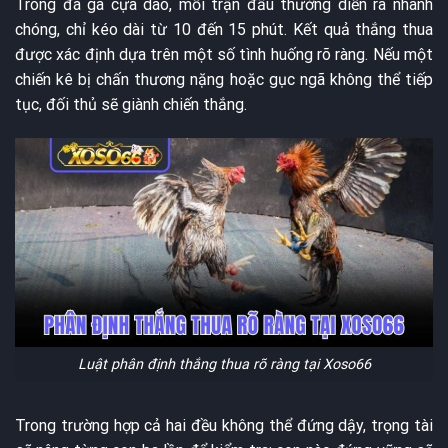
Trong đá gà cựa dao, mỗi trận đấu thường diễn ra nhanh
chóng, chỉ kéo dài từ 10 đến 15 phút. Kết quả thắng thua
được xác định dựa trên một số tình huống rõ ràng. Nếu một
chiến kê bị chấn thương nặng hoặc gục ngã không thể tiếp
tục, đối thủ sẽ giành chiến thắng.
Luật phân định thắng thua rõ ràng tại Xoso66
Trong trường hợp cả hai đều không thể đứng dậy, trọng tài