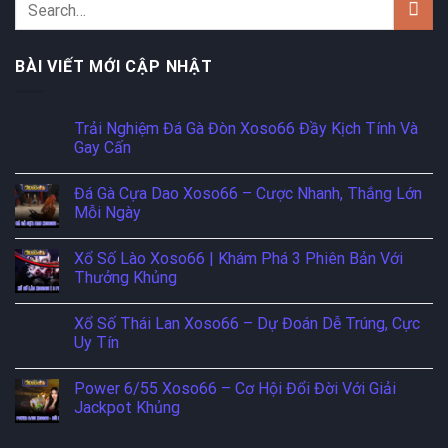
BÀI VIẾT MỚI CẬP NHẬT
Trải Nghiệm Đá Gà Đòn Xoso66 Đầy Kịch Tính Và
Gay Cấn
Đá Gà Cựa Dao Xoso66 – Cược Nhanh, Thắng Lớn
Mỗi Ngày
Xổ Số Lào Xoso66 | Khám Phá 3 Phiên Bản Với
Thưởng Khủng
Xổ Số Thái Lan Xoso66 – Dự Đoán Dễ Trúng, Cực
Uy Tín
Power 6/55 Xoso66 – Cơ Hội Đổi Đời Với Giải
Jackpot Khủng