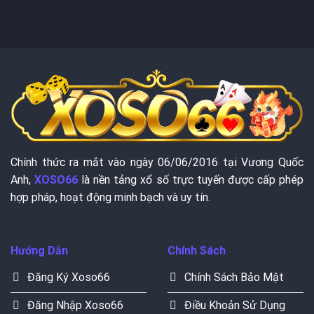
Chính thức ra mắt vào ngày 06/06/2016 tại Vương Quốc
Anh,
XOSO66
là nền tảng xổ số trực tuyến được cấp phép
hợp pháp, hoạt động minh bạch và uy tín.
Hướng Dẫn
Chính Sách
Đăng Ký Xoso66
Chính Sách Bảo Mật
Đăng Nhập Xoso66
Điều Khoản Sử Dụng