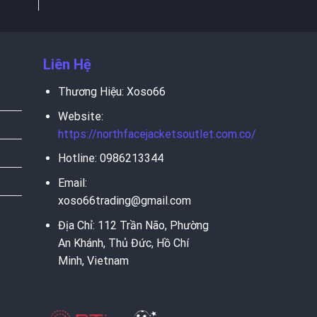
Liên Hệ
Thương Hiệu: Xoso66
Website:
https://northfacejacketsoutlet.com.co/
Hotline:
0986213344
Email:
xoso66trading@gmail.com
Địa Chỉ:
112 Trần Não, Phường
An Khánh, Thủ Đức, Hồ Chí
Minh, Vietnam