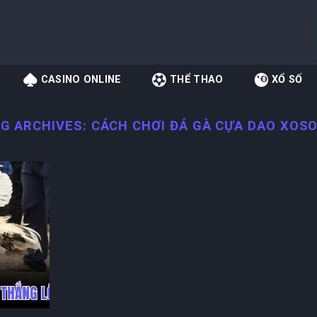
CASINO ONLINE
THỂ THAO
XỔ SỐ
G ARCHIVES:
CÁCH CHƠI ĐÁ GÀ CỰA DAO XOS