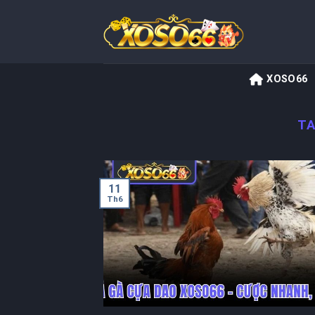
Skip
to
content
XOSO66
TA
11
Th6