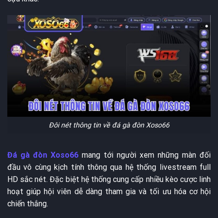
Đôi nét thông tin về đá gà đòn Xoso66
Đá gà đòn Xoso66
mang tới người xem những màn đối
đầu vô cùng kịch tính thông qua hệ thống livestream full
HD sắc nét. Đặc biệt hệ thống cung cấp nhiều kèo cược linh
hoạt giúp hội viên dễ dàng tham gia và tối ưu hóa cơ hội
chiến thắng.