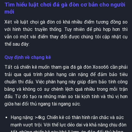
Tìm hiểu luật chơi đá gà đòn cơ bản cho người
mới
Xét về luật chọi gà đòn có khá nhiều điểm tương đồng so
với hình thức truyền thống. Tuy nhiên để phù hợp hơn thì
vẫn có một vài điểm thay đổi được chúng tôi cập nhật cụ
thể sau đây:
Quy định về chạng kê
Tất cả chiến kê muốn tham gia đá gà đòn Xoso66 cần phải
trải qua quá trình phân hạng cân nặng để đảm bảo tiêu
chuẩn thi đấu. Việc phân hạng này giúp đảm bảo tính công
bằng và không có sự chênh lệch quá nhiều trong mỗi trận
đấu. Từ đó tạo ra những màn so tài kịch tính và thú vị hơn
giữa hai đối thủ ngang tài ngang sức.
Hạng nặng: >4kg. Chiến kê có thân hình rắn chắc và sức
mạnh vượt trội. Với thể lực dẻo dai và khả năng chịu đòn