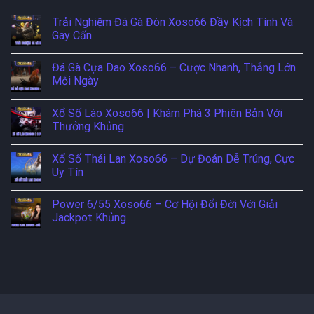
Trải Nghiệm Đá Gà Đòn Xoso66 Đầy Kịch Tính Và
Gay Cấn
Đá Gà Cựa Dao Xoso66 – Cược Nhanh, Thắng Lớn
Mỗi Ngày
Xổ Số Lào Xoso66 | Khám Phá 3 Phiên Bản Với
Thưởng Khủng
Xổ Số Thái Lan Xoso66 – Dự Đoán Dễ Trúng, Cực
Uy Tín
Power 6/55 Xoso66 – Cơ Hội Đổi Đời Với Giải
Jackpot Khủng