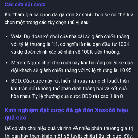
Các cửa đặt cược
Khi tham gia cá cược đá gà đòn Xoso66, bạn sẽ có thể lựa
chọn một trong các tùy chọn thú vị sau:
Wala: Dự đoán kê chọi của nhà cái sẽ giành chiến thắng
với tỷ lệ thưởng là 1:1, có nghĩa là nếu bạn đầu tư 100K
và dự đoán chính xác sẽ nhận về 100K tiền thưởng.
Meron: Người chơi chọn cửa này khi tin rằng chiến kê của
đội khách sẽ giành chiến thắng với tỷ lệ thưởng là 1:0.95.
BDD: Cửa cược này rất hiếm khi xảy ra, nó chỉ xuất hiện
khi trận đấu không thể phân định thắng bại và kết quả
hòa nhau. Tỷ lệ thưởng của cược BDD rất cao 1 ăn 8.
Kinh nghiệm đặt cược đá gà đòn Xoso66 hiệu
quả cao
Để có ván chơi hiệu quả và rinh về nhiều phần thưởng giá trị
thì bạn hãy tham khảo một số tuyệt chiêu hữu ích dưới đây: