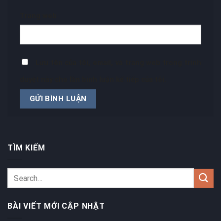
Trang web
Lưu tên của tôi, email, và trang web trong trình
duyệt này cho lần bình luận kế tiếp của tôi.
TÌM KIẾM
BÀI VIẾT MỚI CẬP NHẬT