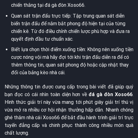
chiến thắng tại đá gà đòn Xoso66.
Quan sát trận đấu trực tiếp: Tập trung quan sát diễn
biến trận đấu để nắm bắt phong độ hiện tại của từng
chiến kê. Từ đó điều chỉnh chiến lược phù hợp và đưa ra
quyết định đầu tư chuẩn xác.
Biết lựa chọn thời điểm xuống tiền: Không nên xuống tiền
cược nóng vội mà hãy đợi tới khi trận đấu diễn ra để có
thêm thông tin, quan sát phong độ hoặc cập nhật thay
đổi của bảng kèo nhà cái.
Những thông tin được cung cấp trong bài viết đã giúp quý
bạn đọc có cái nhìn toàn diện hơn về
đá gà đòn Xoso66
.
Hình thức giải trí này vừa mang tới phút giây giải trí thú vị
vừa mở ra nhiều cơ hội nhận thưởng hấp dẫn. Nhanh chóng
ghé thăm nhà cái Xoso66 để bắt đầu hành trình giải trí trực
tuyến đẳng cấp và chinh phục thành công nhiều món quà
chất lượng.