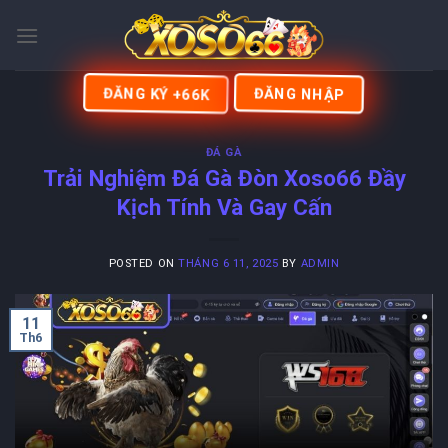
Skip
to
content
ĐĂNG KÝ +66K
ĐĂNG NHẬP
ĐÁ GÀ
Trải Nghiệm Đá Gà Đòn Xoso66 Đầy
Kịch Tính Và Gay Cấn
POSTED ON
THÁNG 6 11, 2025
BY
ADMIN
11
Th6