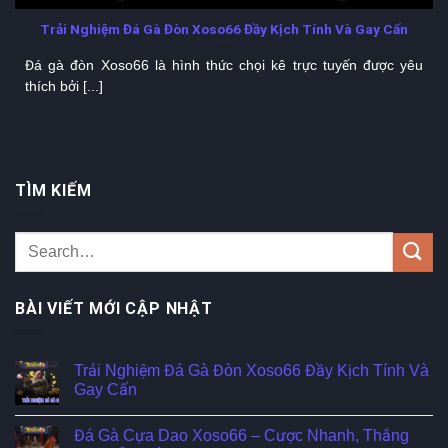
Trải Nghiệm Đá Gà Đòn Xoso66 Đầy Kịch Tính Và Gay Cấn
Đá gà đòn Xoso66 là hình thức chọi kê trực tuyến được yêu
thích bởi [...]
TÌM KIẾM
BÀI VIẾT MỚI CẬP NHẬT
Trải Nghiệm Đá Gà Đòn Xoso66 Đầy Kịch Tính Và
Gay Cấn
Đá Gà Cựa Dao Xoso66 – Cược Nhanh, Thắng