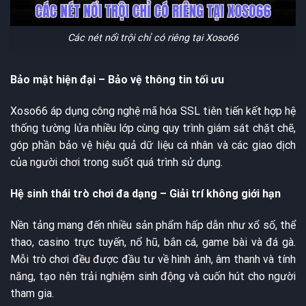
Các nét nổi trội chỉ có riêng tại Xoso66
Bảo mật hiện đại – Bảo vệ thông tin tối ưu
Xoso66 áp dụng công nghệ mã hóa SSL tiên tiến kết hợp hệ
thống tường lửa nhiều lớp cùng quy trình giám sát chặt chẽ,
góp phần bảo vệ hiệu quả dữ liệu cá nhân và các giao dịch
của người chơi trong suốt quá trình sử dụng.
Hệ sinh thái trò chơi đa dạng – Giải trí không giới hạn
Nền tảng mang đến nhiều sản phẩm hấp dẫn như xổ số, thể
thao, casino trực tuyến, nổ hũ, bắn cá, game bài và đá gà.
Mỗi trò chơi đều được đầu tư về hình ảnh, âm thanh và tính
năng, tạo nên trải nghiệm sinh động và cuốn hút cho người
tham gia.