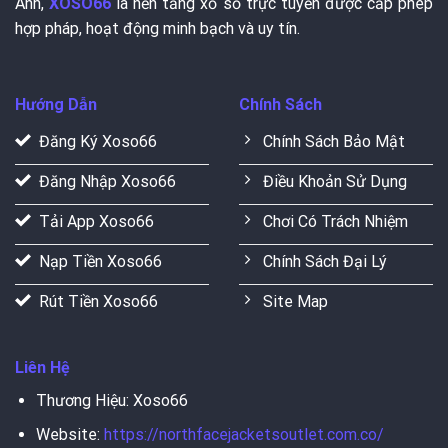
Anh,
XOSO66
là nền tảng xổ số trực tuyến được cấp phép
hợp pháp, hoạt động minh bạch và uy tín.
Hướng Dẫn
Chính Sách
Đăng Ký Xoso66
Chính Sách Bảo Mật
Đăng Nhập Xoso66
Điều Khoản Sử Dụng
Tải App Xoso66
Chơi Có Trách Nhiệm
Nạp Tiền Xoso66
Chính Sách Đại Lý
Rút Tiền Xoso66
Site Map
Liên Hệ
Thương Hiệu: Xoso66
Website:
https://northfacejacketsoutlet.com.co/