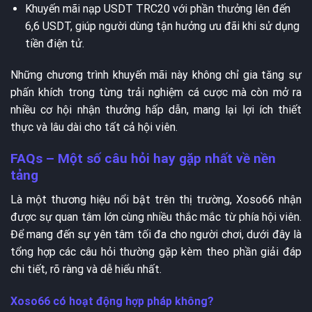
Khuyến mãi nạp USDT TRC20 với phần thưởng lên đến
6,6 USDT, giúp người dùng tận hưởng ưu đãi khi sử dụng
tiền điện tử.
Những chương trình khuyến mãi này không chỉ gia tăng sự
phấn khích trong từng trải nghiệm cá cược mà còn mở ra
nhiều cơ hội nhận thưởng hấp dẫn, mang lại lợi ích thiết
thực và lâu dài cho tất cả hội viên.
FAQs – Một số câu hỏi hay gặp nhất về nền
tảng
Là một thương hiệu nổi bật trên thị trường, Xoso66 nhận
được sự quan tâm lớn cùng nhiều thắc mắc từ phía hội viên.
Để mang đến sự yên tâm tối đa cho người chơi, dưới đây là
tổng hợp các câu hỏi thường gặp kèm theo phần giải đáp
chi tiết, rõ ràng và dễ hiểu nhất.
Xoso66 có hoạt động hợp pháp không?