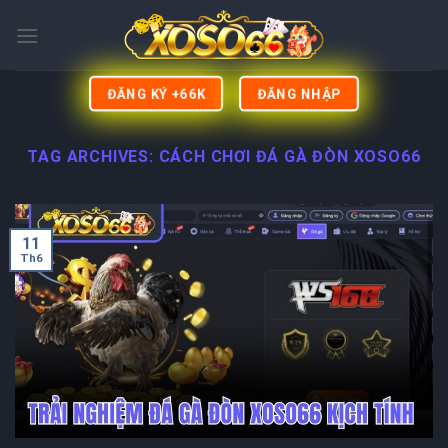
Skip
to
content
ĐĂNG KÝ +66K
ĐĂNG NHẬP
TAG ARCHIVES:
CÁCH CHƠI ĐÁ GÀ ĐÒN XOSO66
11
Th6