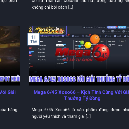
ược phát
Xổ số Thái Lan Xoso66 thu hút đông đảo hội vi
không chỉ bởi cách [...]
11
Th6
ới Giải
Mega 6/45 Xoso66 – Kịch Tính Cùng Với Giả
Thưởng Tỷ Đồng
 của hàng
Mega 6/45 Xoso66 là sản phẩm đang được nhi
người yêu thích và tham gia. [...]