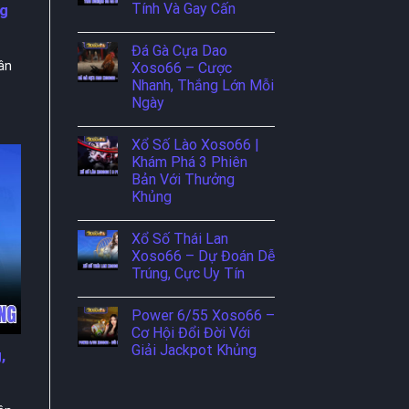
Tính Và Gay Cấn
ng
Đá Gà Cựa Dao
ân
Xoso66 – Cược
Nhanh, Thắng Lớn Mỗi
Ngày
Xổ Số Lào Xoso66 |
Khám Phá 3 Phiên
Bản Với Thưởng
Khủng
Xổ Số Thái Lan
Xoso66 – Dự Đoán Dễ
Trúng, Cực Uy Tín
Power 6/55 Xoso66 –
Cơ Hội Đổi Đời Với
Giải Jackpot Khủng
,