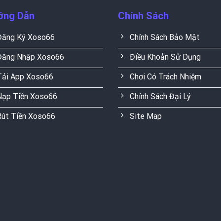
ớng Dẫn
Chính Sách
Đăng Ký Xoso66
Chính Sách Bảo Mật
Đăng Nhập Xoso66
Điều Khoản Sử Dụng
Tải App Xoso66
Chơi Có Trách Nhiệm
Nạp Tiền Xoso66
Chính Sách Đại Lý
Rút Tiền Xoso66
Site Map