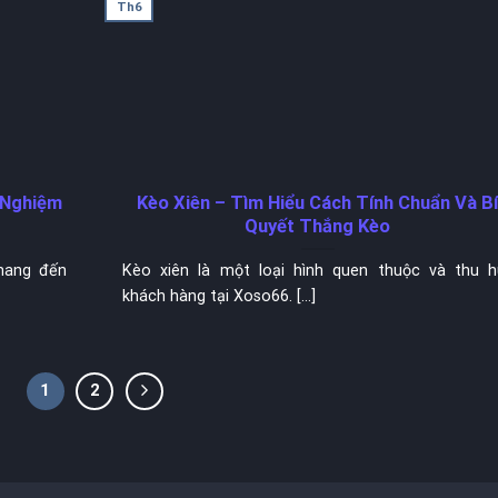
Th6
 Nghiệm
Kèo Xiên – Tìm Hiểu Cách Tính Chuẩn Và B
Quyết Thắng Kèo
mang đến
Kèo xiên là một loại hình quen thuộc và thu h
khách hàng tại Xoso66. [...]
1
2