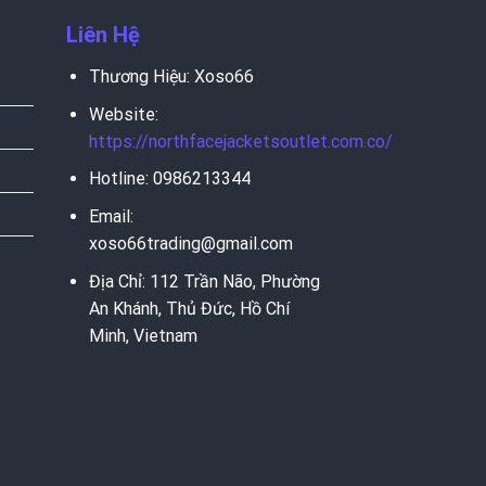
Liên Hệ
Thương Hiệu: Xoso66
Website:
https://northfacejacketsoutlet.com.co/
Hotline:
0986213344
Email:
xoso66trading@gmail.com
Địa Chỉ:
112 Trần Não, Phường
An Khánh, Thủ Đức, Hồ Chí
Minh, Vietnam