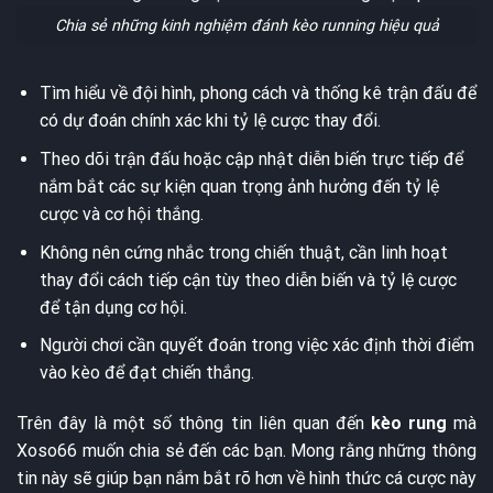
Chia sẻ những kinh nghiệm đánh kèo running hiệu quả
Tìm hiểu về đội hình, phong cách và thống kê trận đấu để
có dự đoán chính xác khi tỷ lệ cược thay đổi.
Theo dõi trận đấu hoặc cập nhật diễn biến trực tiếp để
nắm bắt các sự kiện quan trọng ảnh hưởng đến tỷ lệ
cược và cơ hội thắng.
Không nên cứng nhắc trong chiến thuật, cần linh hoạt
thay đổi cách tiếp cận tùy theo diễn biến và tỷ lệ cược
để tận dụng cơ hội.
Người chơi cần quyết đoán trong việc xác định thời điểm
vào kèo để đạt chiến thắng.
Trên đây là một số thông tin liên quan đến
kèo rung
mà
Xoso66 muốn chia sẻ đến các bạn. Mong rằng những thông
tin này sẽ giúp bạn nắm bắt rõ hơn về hình thức cá cược này