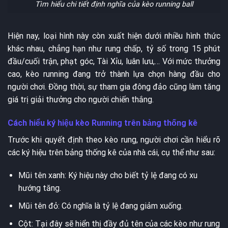
Tìm hiểu chi tiết định nghĩa của kèo running ball
Hiện nay, loại hình này còn xuất hiện dưới nhiều hình thức
khác nhau, chẳng hạn như rung chấp, tỷ số trong 15 phút
đầu/cuối trận, phạt góc, Tài Xỉu, luân lưu,… Với mức thưởng
cao, kèo running đang trở thành lựa chọn hàng đầu cho
người chơi. Đồng thời, sự tham gia đông đảo cũng làm tăng
giá trị giải thưởng cho người chiến thắng.
Cách hiểu ký hiệu kèo Running trên bảng thống kê
Trước khi quyết định theo kèo rung, người chơi cần hiểu rõ
các ký hiệu trên bảng thống kê của nhà cái, cụ thể như sau:
Mũi tên xanh: Ký hiệu này cho biết tỷ lệ đang có xu
hướng tăng.
Mũi tên đỏ: Có nghĩa là tỷ lệ đang giảm xuống.
Cột: Tại đây sẽ hiển thị đầy đủ tên của các kèo như rung