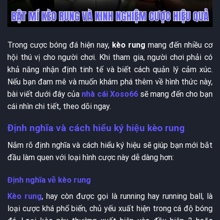
Trong cược bóng đá hiện nay,
kèo rung
mang đến nhiều cơ
hội thú vị cho người chơi. Khi tham gia, người chơi phải có
khả năng nhận định tinh tế và biết cách quản lý cảm xúc.
Nếu bạn đam mê và muốn khám phá thêm về hình thức này,
bài viết dưới đây của
nhà cái Xoso66
sẽ mang đến cho bạn
cái nhìn chi tiết, theo dõi ngay.
Định nghĩa và cách hiểu ký hiệu kèo rung
Nắm rõ định nghĩa và cách hiểu ký hiệu sẽ giúp bạn mới bắt
đầu làm quen với loại hình cược này dễ dàng hơn:
Định nghĩa về kèo rung
Kèo rung
, hay còn được gọi là running hay running ball, là
loại cược khá phổ biến, chủ yếu xuất hiện trong cá độ bóng