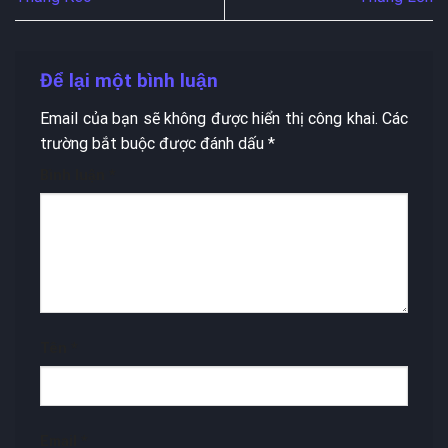
Để lại một bình luận
Email của bạn sẽ không được hiển thị công khai.
Các
trường bắt buộc được đánh dấu
*
Bình luận
*
Tên
*
Email
*