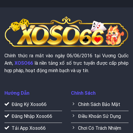
Chính thức ra mắt vào ngày 06/06/2016 tại Vương Quốc
Anh,
XOSO66
là nền tảng xổ số trực tuyến được cấp phép
hợp pháp, hoạt động minh bạch và uy tín.
Hướng Dẫn
Chính Sách
Đăng Ký Xoso66
Chính Sách Bảo Mật
Đăng Nhập Xoso66
Điều Khoản Sử Dụng
Tải App Xoso66
Chơi Có Trách Nhiệm