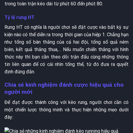
trong toàn trận kéo dài từ phút 60 đến phút 80.
Tỷ lệ rung HT
Rung HT có nghĩa là người chơi sẽ đặt cược vào bất kỳ sự
kiện nào có thể diễn ra trong thời gian của hiệp 1. Chẳng hạn
như tổng số bàn thắng của cả hai đội, tổng số quả ném
biên, kết quả thắng thua,… Nếu muốn chiến thắng với hình
thức này thì bạn cần theo dõi trận đấu cùng những thông
tin liên quan để có cái nhìn tổng thể, từ đó đưa ra quyết
định đúng đắn.
Chia sẻ kinh nghiệm đánh cược hiệu quả cho
người mới
Để đạt được thành công với kèo rung, người chơi cần có
một chiến lược thông minh và thực hiện những mẹo dưới
đây: