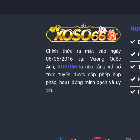
Hư
Chính thức ra mắt vào ngày
06/06/2016 tại Vương Quốc
Anh,
XOSO66
là nền tảng xổ số
trực tuyến được cấp phép hợp
pháp, hoạt động minh bạch và uy
tín.