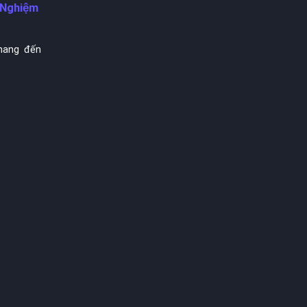
 Nghiệm
mang đến