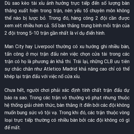
Dù sao kèo tài xỉu ảnh hưởng trực tiếp đến số lượng bàn
thắng xuất hiện trong trận, nên yếu tố chuyên môn không
thể nào bị lược bỏ. Trong đó, hàng công 2 đội cần được
xem xét nhiều hơn cả. Số bàn thắng trung bình mỗi trận của
2 đội trong 5-10 trận gần nhất là ví dụ điển hình.
Man City hay Liverpool thường có xu hướng ghi nhiều bàn,
tấn công ở mọi trận đấu nên việc chọn cửa tài trong các
trận có họ là phương án khả thi. Trái lại, những CLB ưu tiên
sự chắc chắn như Atletico Madrid khả năng cao chỉ có thể
khép lại trận đấu với việc nổ cửa xỉu.
Chưa hết, người chơi phải xác định tính chất trận đấu dự
báo ra sao. Trong các trận vô thưởng vô phạt nhưng thuộc
hệ thống giải chính thức, bàn thắng ít đến bởi các đội không
muốn bung sức vô tội vạ. Trong khi đó, các trận thuộc vòng
loại trực tiếp thường có nhiều bàn bởi các đội không có gì
để mất.