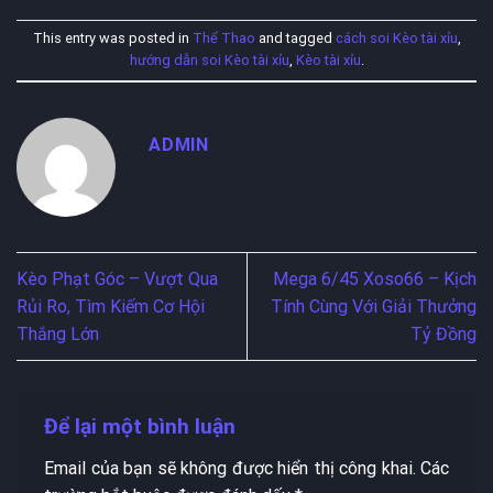
This entry was posted in
Thể Thao
and tagged
cách soi Kèo tài xỉu
,
hướng dẫn soi Kèo tài xỉu
,
Kèo tài xỉu
.
ADMIN
Kèo Phạt Góc – Vượt Qua
Mega 6/45 Xoso66 – Kịch
Rủi Ro, Tìm Kiếm Cơ Hội
Tính Cùng Với Giải Thưởng
Thắng Lớn
Tỷ Đồng
Để lại một bình luận
Email của bạn sẽ không được hiển thị công khai.
Các