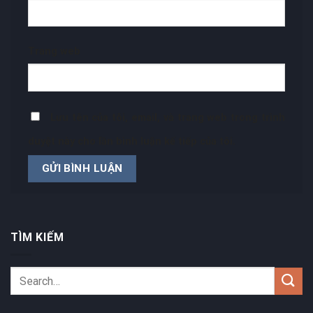
Trang web
Lưu tên của tôi, email, và trang web trong trình
duyệt này cho lần bình luận kế tiếp của tôi.
TÌM KIẾM