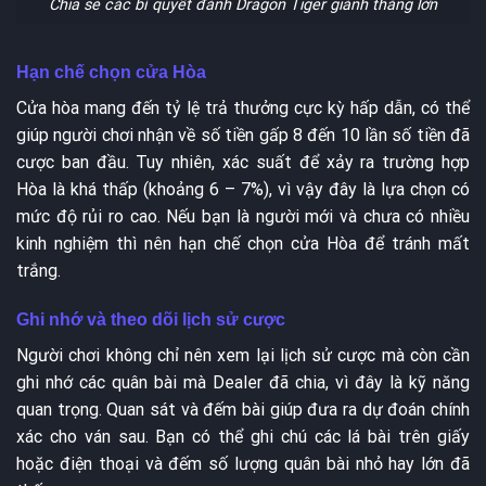
Chia sẻ các bí quyết đánh Dragon Tiger giành thắng lớn
Hạn chế chọn cửa Hòa
Cửa hòa mang đến tỷ lệ trả thưởng cực kỳ hấp dẫn, có thể
giúp người chơi nhận về số tiền gấp 8 đến 10 lần số tiền đã
cược ban đầu. Tuy nhiên, xác suất để xảy ra trường hợp
Hòa là khá thấp (khoảng 6 – 7%), vì vậy đây là lựa chọn có
mức độ rủi ro cao. Nếu bạn là người mới và chưa có nhiều
kinh nghiệm thì nên hạn chế chọn cửa Hòa để tránh mất
trắng.
Ghi nhớ và theo dõi lịch sử cược
Người chơi không chỉ nên xem lại lịch sử cược mà còn cần
ghi nhớ các quân bài mà Dealer đã chia, vì đây là kỹ năng
quan trọng. Quan sát và đếm bài giúp đưa ra dự đoán chính
xác cho ván sau. Bạn có thể ghi chú các lá bài trên giấy
hoặc điện thoại và đếm số lượng quân bài nhỏ hay lớn đã