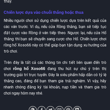
thấy.
Chiến lược dựa vào chuỗi thắng hoặc thua
Nhiều người chơi sử dụng chiến lược dựa trên kết quả của
các ván trước. Ví dụ, nếu cửa Rồng thắng, bạn sẽ tiếp tục
đặt cược vào Rồng ở ván tiếp theo. Ngược lại, nếu cửa Hổ
thắng thì bạn sẽ chuyển sang cược cho Hổ. Chiến lược chơi
rồng hổ Xoso66 này có thể giúp bạn tận dụng xu hướng của
trò chơi.
Trên đây là tất cả các thông tin chi tiết liên quan đến trò
chơi
đang thu hút sự chú ý trên thị
rồng hổ Xoso66
trường giải trí trực tuyến. Đây là siêu phẩm hấp dẫn có tỷ lệ
thắng cao, đáng để bạn tham gia trải nghiệm. Vì vậy, hãy
nhanh chóng đăng ký tài khoản, nạp tiền và tham gia trò
chơi ngay hôm nay nhé.