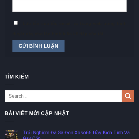
Lưu tên của tôi, email, và trang web trong trình
duyệt này cho lần bình luận kế tiếp của tôi.
TÌM KIẾM
BÀI VIẾT MỚI CẬP NHẬT
Trải Nghiệm Đá Gà Đòn Xoso66 Đầy Kịch Tính Và
Gay Cấn