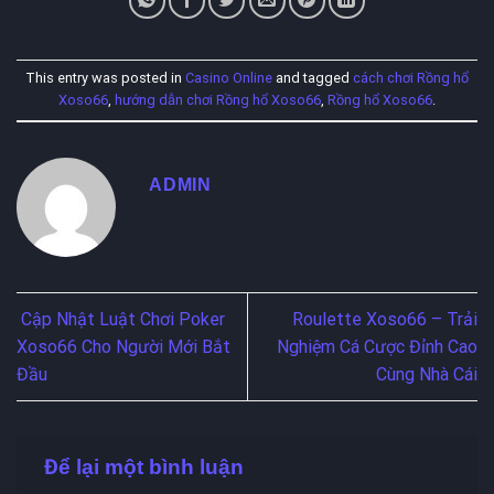
This entry was posted in
Casino Online
and tagged
cách chơi Rồng hổ
Xoso66
,
hướng dẫn chơi Rồng hổ Xoso66
,
Rồng hổ Xoso66
.
ADMIN
Cập Nhật Luật Chơi Poker
Roulette Xoso66 – Trải
Xoso66 Cho Người Mới Bắt
Nghiệm Cá Cược Đỉnh Cao
Đầu
Cùng Nhà Cái
Để lại một bình luận