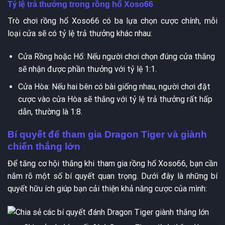
Tỷ lệ trả thưởng trong rồng hổ Xoso66
Trò chơi rồng hổ Xoso66 có ba lựa chọn cược chính, mỗi
loại cửa sẽ có tỷ lệ trả thưởng khác nhau:
Cửa Rồng hoặc Hổ: Nếu người chơi chọn đúng cửa thắng
sẽ nhận được phần thưởng với tỷ lệ 1:1.
Cửa Hòa: Nếu hai bên có bài giống nhau, người chơi đặt
cược vào cửa Hòa sẽ thắng với tỷ lệ trả thưởng rất hấp
dẫn, thường là 1:8.
Bí quyết để tham gia Dragon Tiger và giành
chiến thắng lớn
Để tăng cơ hội thắng khi tham gia rồng hổ Xoso66, bạn cần
nắm rõ một số bí quyết quan trọng. Dưới đây là những bí
quyết hữu ích giúp bạn cải thiện khả năng cược của mình: