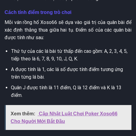
Cách tính điểm trong trò chơi
Mỗi ván rồng hổ Xoso66 sẽ dựa vào giá trị của quân bài để
xác định thắng thua giữa hai tụ. Điểm số của các quân bài
được tính như sau:
Thứ tự của các lá bài từ thấp đến cao gồm: A, 2, 3, 4, 5,
tiếp theo là 6, 7, 8, 9, 10, J, Q, K.
A được tính là 1, các lá số được tính điểm tương ứng
trên từng lá bài.
Quân J được tính là 11 điểm, Q là 12 điểm và K là 13
điểm.
Xem thêm:
Cập Nhật Luật Chơi Poker Xoso66
Cho Người Mới Bắt Đầu