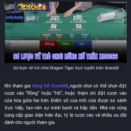
Sơ lược về trò chơi Dragon Tiger trực tuyến trên Xoso66
Khi tham gia
, người chơi có thể chọn đặt
rồng hổ Xoso66
cược vào “Rồng” hoặc “Hổ”, hoặc thậm chí đặt cược vào
cửa hòa giữa hai bên. Điểm số của mỗi cửa được so sánh
trực tiếp, tạo nên sự minh bạch và hấp dẫn. Nhà cái cũng
cung cấp giao diện hiện đại, tỷ lệ cược cao và nhiều ưu đãi
dành cho người tham gia.