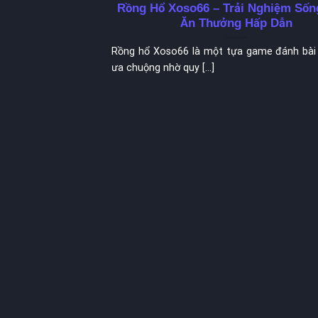
Rồng Hổ Xoso66 – Trải Nghiệm Sốn
Ăn Thưởng Hấp Dẫn
Rồng hổ Xoso66 là một tựa game đánh bài
ưa chuộng nhờ quy [...]