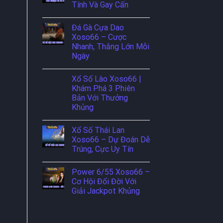
Tính Và Gay Cấn
Đá Gà Cựa Dao
Xoso66 – Cược
Nhanh, Thắng Lớn Mỗi
Ngày
Xổ Số Lào Xoso66 |
Khám Phá 3 Phiên
Bản Với Thưởng
Khủng
Xổ Số Thái Lan
Xoso66 – Dự Đoán Dễ
Trúng, Cực Uy Tín
Power 6/55 Xoso66 –
Cơ Hội Đổi Đời Với
Giải Jackpot Khủng