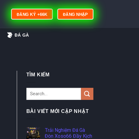
ĐĂNG KÝ +66K
ĐĂNG NHẬP
ĐÁ GÀ
TÌM KIẾM
BÀI VIẾT MỚI CẬP NHẬT
Trải Nghiệm Đá Gà
Đòn Xoso66 Đầy Kịch