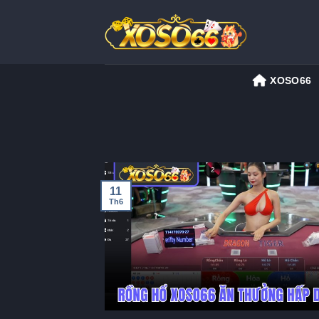
Skip
to
content
XOSO66
11
Th6