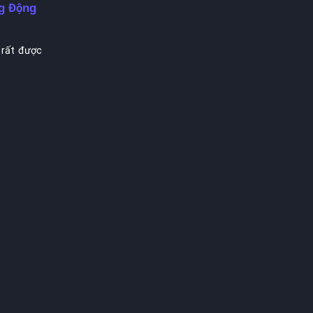
g Động
 rất được