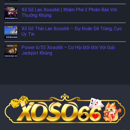
Xổ Số Lào Xoso66 | Khám Phá 3 Phiên Bản Với
Thưởng Khủng
Xổ Số Thái Lan Xoso66 – Dự Đoán Dễ Trúng, Cực
Uy Tín
Power 6/55 Xoso66 – Cơ Hội Đổi Đời Với Giải
Jackpot Khủng