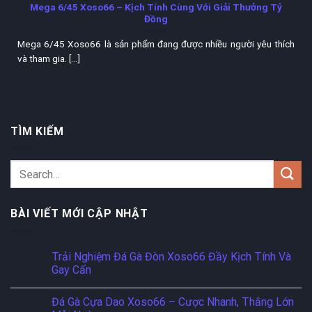
Mega 6/45 Xoso66 – Kịch Tính Cùng Với Giải Thưởng Tỷ
Đồng
Mega 6/45 Xoso66 là sản phẩm đang được nhiều người yêu thích
và tham gia. [...]
TÌM KIẾM
BÀI VIẾT MỚI CẬP NHẬT
Trải Nghiệm Đá Gà Đòn Xoso66 Đầy Kịch Tính Và
Gay Cấn
Đá Gà Cựa Dao Xoso66 – Cược Nhanh, Thắng Lớn