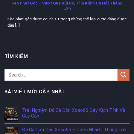
Kèo Phạt Góc – Vượt Qua Rủi Ro, Tìm Kiếm Cơ Hội Thắng
Lớn
Kèo phạt góc được coi như 1 trong những thể loại cược đáng được
đầu [...]
TÌM KIẾM
BÀI VIẾT MỚI CẬP NHẬT
Trải Nghiệm Đá Gà Đòn Xoso66 Đầy Kịch Tính Và
Gay Cấn
Đá Gà Cựa Dao Xoso66 – Cược Nhanh, Thắng Lớn