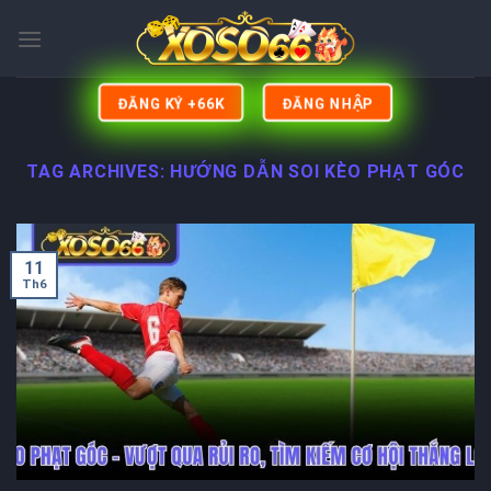
Skip
to
content
ĐĂNG KÝ +66K
ĐĂNG NHẬP
TAG ARCHIVES:
HƯỚNG DẪN SOI KÈO PHẠT GÓC
11
Th6