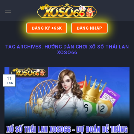
Skip
to
content
ĐĂNG KÝ +66K
ĐĂNG NHẬP
TAG ARCHIVES:
HƯỚNG DẪN CHƠI XỔ SỐ THÁI LAN
XOSO66
11
Th6