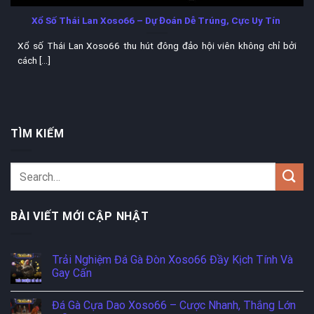
Xổ Số Thái Lan Xoso66 – Dự Đoán Dễ Trúng, Cực Uy Tín
Xổ số Thái Lan Xoso66 thu hút đông đảo hội viên không chỉ bởi
cách [...]
TÌM KIẾM
BÀI VIẾT MỚI CẬP NHẬT
Trải Nghiệm Đá Gà Đòn Xoso66 Đầy Kịch Tính Và
Gay Cấn
Đá Gà Cựa Dao Xoso66 – Cược Nhanh, Thắng Lớn