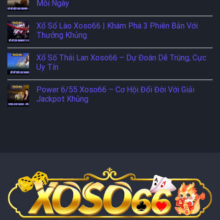
Mỗi Ngày
Xổ Số Lào Xoso66 | Khám Phá 3 Phiên Bản Với
Thưởng Khủng
Xổ Số Thái Lan Xoso66 – Dự Đoán Dễ Trúng, Cực
Uy Tín
Power 6/55 Xoso66 – Cơ Hội Đổi Đời Với Giải
Jackpot Khủng