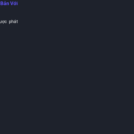
 Bản Với
ược phát