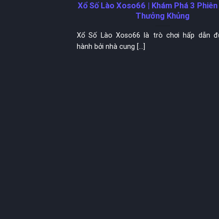
Xổ Số Lào Xoso66 | Khám Phá 3 Phiên
Thưởng Khủng
Xổ Số Lào Xoso66 là trò chơi hấp dẫn đ
hành bởi nhà cung [...]