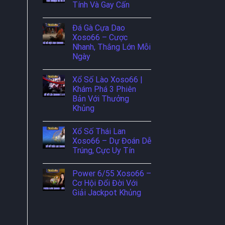
Tính Và Gay Cấn
Đá Gà Cựa Dao
Xoso66 – Cược
Nhanh, Thắng Lớn Mỗi
Ngày
Xổ Số Lào Xoso66 |
Khám Phá 3 Phiên
Bản Với Thưởng
Khủng
Xổ Số Thái Lan
Xoso66 – Dự Đoán Dễ
Trúng, Cực Uy Tín
Power 6/55 Xoso66 –
Cơ Hội Đổi Đời Với
Giải Jackpot Khủng