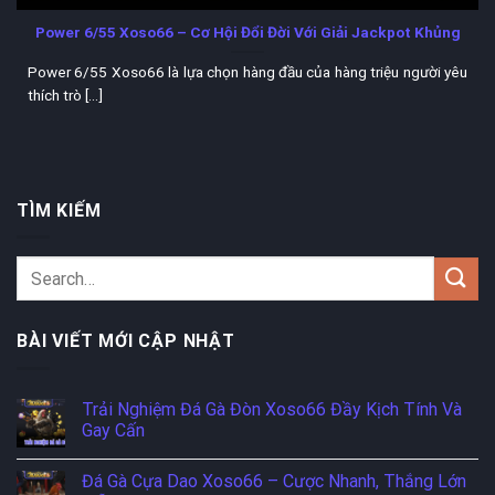
Power 6/55 Xoso66 – Cơ Hội Đổi Đời Với Giải Jackpot Khủng
Power 6/55 Xoso66 là lựa chọn hàng đầu của hàng triệu người yêu
thích trò [...]
TÌM KIẾM
BÀI VIẾT MỚI CẬP NHẬT
Trải Nghiệm Đá Gà Đòn Xoso66 Đầy Kịch Tính Và
Gay Cấn
Đá Gà Cựa Dao Xoso66 – Cược Nhanh, Thắng Lớn