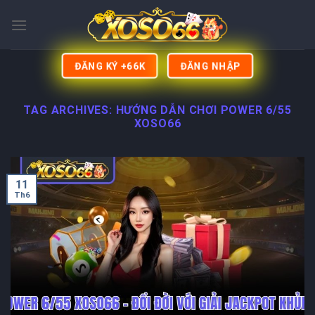
Skip
to
content
ĐĂNG KÝ +66K
ĐĂNG NHẬP
TAG ARCHIVES:
HƯỚNG DẪN CHƠI POWER 6/55
XOSO66
11
Th6