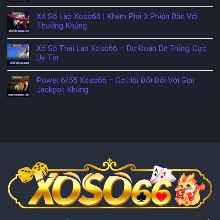
Xổ Số Lào Xoso66 | Khám Phá 3 Phiên Bản Với
Thưởng Khủng
Xổ Số Thái Lan Xoso66 – Dự Đoán Dễ Trúng, Cực
Uy Tín
Power 6/55 Xoso66 – Cơ Hội Đổi Đời Với Giải
Jackpot Khủng