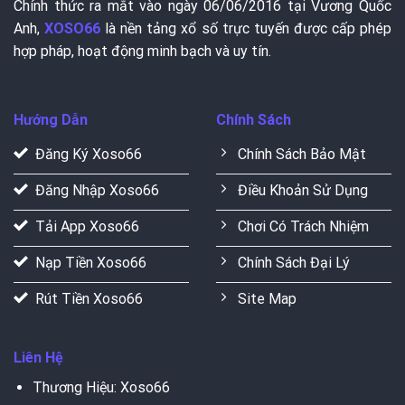
Chính thức ra mắt vào ngày 06/06/2016 tại Vương Quốc
Anh,
XOSO66
là nền tảng xổ số trực tuyến được cấp phép
hợp pháp, hoạt động minh bạch và uy tín.
Hướng Dẫn
Chính Sách
Đăng Ký Xoso66
Chính Sách Bảo Mật
Đăng Nhập Xoso66
Điều Khoản Sử Dụng
Tải App Xoso66
Chơi Có Trách Nhiệm
Nạp Tiền Xoso66
Chính Sách Đại Lý
Rút Tiền Xoso66
Site Map
Liên Hệ
Thương Hiệu: Xoso66