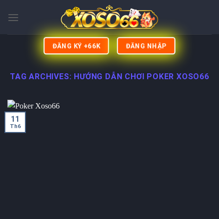
Skip
to
content
ĐĂNG KÝ +66K
ĐĂNG NHẬP
TAG ARCHIVES:
HƯỚNG DẪN CHƠI POKER XOSO66
11
Th6