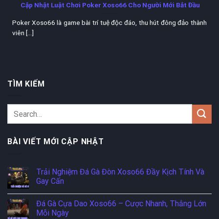
Cập Nhật Luật Chơi Poker Xoso66 Cho Người Mới Bắt Đầu
Poker Xoso66 là game bài trí tuệ độc đáo, thu hút đông đảo thành
viên [...]
TÌM KIẾM
BÀI VIẾT MỚI CẬP NHẬT
Trải Nghiệm Đá Gà Đòn Xoso66 Đầy Kịch Tính Và
Gay Cấn
Đá Gà Cựa Dao Xoso66 – Cược Nhanh, Thắng Lớn
Mỗi Ngày