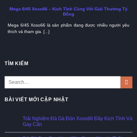
Mega 6/45 Xoso66 – Kịch Tính Cùng Với Giải Thưởng Tỷ
Đồng
Mega 6/45 Xoso66 là sản phẩm đang được nhiều người yêu
thích và tham gia. [...]
TÌM KIẾM
BÀI VIẾT MỚI CẬP NHẬT
Trải Nghiệm Đá Gà Đòn Xoso66 Đầy Kịch Tính Và
Gay Cấn