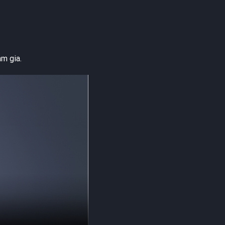
am gia.