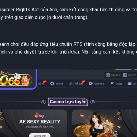
nsumer Rights Act của Anh, cam kết công khai tiền thưởng và trá
y trên giao diện cược (ở dưới chân trang).
sảnh chơi đều đáp ứng tiêu chuẩn RTS (tính công bằng độc lập
nh và phê duyệt trước khi triển khai. Nền tảng cam kết không 