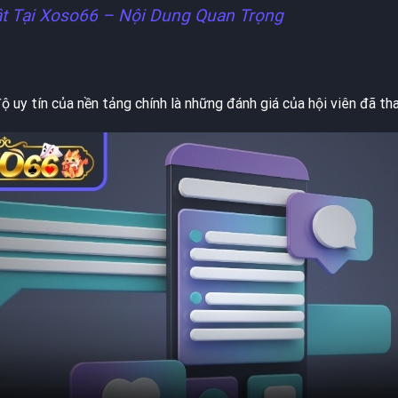
t Tại Xoso66 – Nội Dung Quan Trọng
uy tín của nền tảng chính là những đánh giá của hội viên đã th