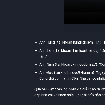
Anh Hùng (tài khoản hungnghiem117): “Tô
Anh Tâm (tài khoản: tamluonthang9): “Dù
lắm.”
Anh Nam (tài khoản: vinhcodon227): “Côn
Anh Đức (tài khoản: duc97hanam): “Ngày 
đúng thật chỉ là tin đồn. Nhà cái có nhiề
Qua bài viết trên, hội viên đã giải đáp đư
cập nhà cái và nhận nhiều ưu đãi hấp dẫn n