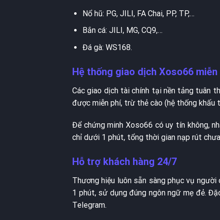
Nổ hũ: PG, JILI, FA Chai, PP, TP,…
Bắn cá: JILI, MG, CQ9,…
Đá gà: WS168.
Hệ thống giao dịch Xoso66 miễn
Các giao dịch tài chính tại nền tảng tuân 
được miễn phí, trừ thẻ cào (hệ thống khấu tr
Để chứng minh Xoso66 có uy tín không, nh
chỉ dưới 1 phút, tổng thời gian nạp rút ch
Hỗ trợ khách hàng 24/7
Thương hiệu luôn sẵn sàng phục vụ người c
1 phút, sử dụng đúng ngôn ngữ mẹ đẻ. Đặc 
Telegram.