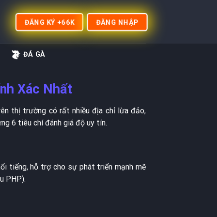
ĐĂNG KÝ +66K
ĐĂNG NHẬP
ĐÁ GÀ
ính Xác Nhất
ên thị trường có rất nhiều địa chỉ lừa đảo,
g 6 tiêu chí đánh giá độ uy tín.
i tiếng, hỗ trợ cho sự phát triển mạnh mẽ
ệu PHP).