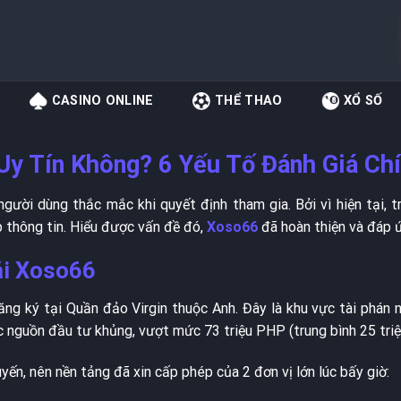
CASINO ONLINE
THỂ THAO
XỔ SỐ
y Tín Không? 6 Yếu Tố Đánh Giá Ch
người dùng thắc mắc khi quyết định tham gia. Bởi vì hiện tại, tr
p thông tin. Hiểu được vấn đề đó,
Xoso66
đã hoàn thiện và đáp ứn
cái Xoso66
g ký tại Quần đảo Virgin thuộc Anh. Đây là khu vực tài phán nổ
c nguồn đầu tư khủng, vượt mức 73 triệu PHP (trung bình 25 tri
yến, nên nền tảng đã xin cấp phép của 2 đơn vị lớn lúc bấy giờ: