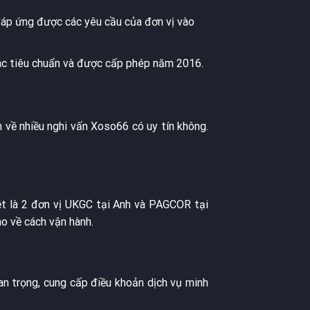
đáp ứng được các yêu cầu của đơn vị vào
c tiêu chuẩn và được cấp phép năm 2016.
n về nhiều nghi vấn Xoso66 có uy tín không.
ệt là 2 đơn vị UKGC tại Anh và PAGCOR tại
o về cách vận hành.
n trọng, cung cấp điều khoản dịch vụ minh