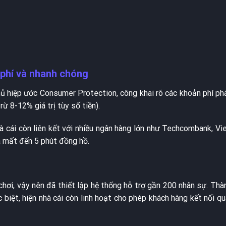
 phí và nhanh chóng
thủ hiệp ước Consumer Protection, công khai rõ các khoản phí ph
ừ 8-12% giá trị tùy số tiền).
à cái còn liên kết với nhiều ngân hàng lớn như Techcombank, V
ưa mất đến 5 phút đồng hồ.
hơi, vậy nên đã thiết lập hệ thống hỗ trợ gần 200 nhân sự. Thà
biệt, hiện nhà cái còn linh hoạt cho phép khách hàng kết nối q