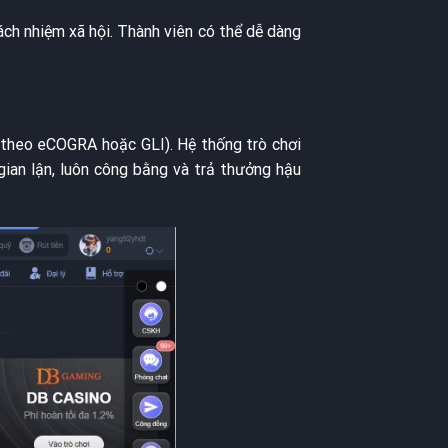
ch nhiệm xã hội. Thành viên có thể dễ dàng
 theo eCOGRA hoặc GLI). Hệ thống trò chơi
gian lận, luôn công bằng và trả thưởng hậu