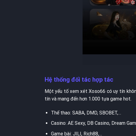
Hệ thống đối tác hợp tác
Một yếu tố xem xét Xoso66 có uy tín không 
tín và mang đến hơn 1.000 tựa game hot.
Thể thao: SABA, DMD, SBOBET,…
Casino: AE Sexy, DB Casino, Dream Ga
Game bài: JILI, Rich88,…