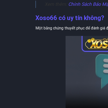
Xem thêm:
Chính Sách Bảo Mậ
Xoso66 có uy tín không?
Một bằng chứng thuyết phục để đánh giá độ 